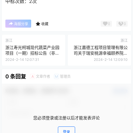
中标次数：2次
0
0
海报分享
收藏
浙江
浙江
浙江寿光柯城现代蔬菜产业园
浙江嘉德工程项目管理有限公
项目（一期）招标公告（非政
司关于瑞安桃源幸福颐养院建
府采购）
设工程厨房设备采购的公开招
2024-2-14 12:07:31
2024-2-14 12:09:10
标公告
0 条回复
文章作者
管理员
A
M
欢迎您，新朋友，感谢参与互动！
确认修改
您必须登录或注册以后才能发表评论
登录