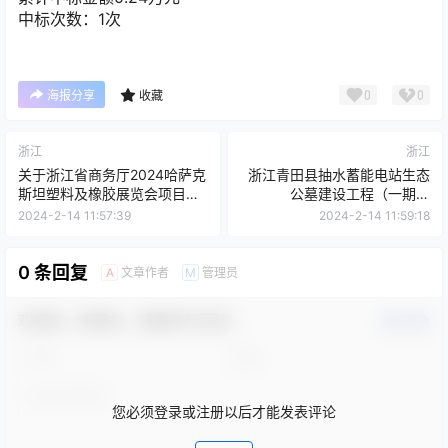
中标次数：1次
0
0
海报分享
收藏
浙江
浙江
关于浙江省商务厅2024哈萨克
浙江青田县抽水蓄能电站生态
斯坦塑料及橡胶展览会项目的
公墓建设工程（一期）
竞争性磋商公告[华诚工程咨询
[A331101116001445000100
2024-2-14 11:57:39
2024-2-14 11:59:18
集团有限公司]
1]
0 条回复
文章作者
管理员
A
M
欢迎您，新朋友，感谢参与互动！
确认修改
您必须登录或注册以后才能发表评论