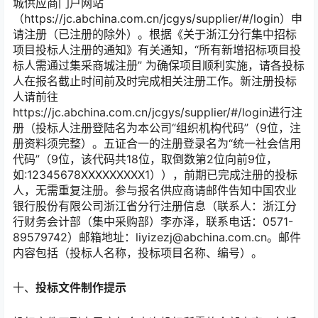
城供应商门户网站
（https://jc.abchina.com.cn/jcgys/supplier/#/login）申
请注册（已注册的除外）。根据《关于浙江分行集中招标
项目投标人注册的通知》有关通知，“所有新增招标项目投
标人需通过集采商城注册” 为确保项目顺利实施，请各投标
人在报名截止时间前及时完成相关注册工作。新注册投标
人请前往
https://jc.abchina.com.cn/jcgys/supplier/#/login进行注
册（投标人注册登陆名为本公司“组织机构代码”（9位，注
册资料须完整）。五证合一的注册登录名为“统一社会信用
代码”（9位，该代码共18位，取倒数第2位向前9位，
如:12345678XXXXXXXXX1）），前期已完成注册的投标
人，无需重复注册。参与报名供应商请邮件告知中国农业
银行股份有限公司浙江省分行注册信息（联系人：浙江分
行财务会计部（集中采购部）李亦泽，联系电话：0571-
89579742）邮箱地址：liyizezj@abchina.com.cn。邮件
内容包括（投标人名称，投标项目名称、编号）。
十、
投标文件制作提示