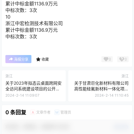
累计中标金额
1136.9
万元
中标次数：3次
10
浙江中宏检测技术有限公司
累计中标金额
1136.9
万元
中标次数：3次
0
0
海报分享
收藏
浙江
浙江
关于2023年拟态云桌面跨网安
关于甘肃巨化新材料有限公司
全访问系统建设项目的公开招
高性能硅氟新材料一体化项目
标公告[浙江华元工程咨询有限
强夯地基基础检测及岩土工程
2024-2-14 11:09:07
2024-2-14 11:10:45
公司]
详细勘察的公开招标公告[浙江
省国际技术设备招标有限公司]
0 条回复
文章作者
管理员
A
M
欢迎您，新朋友，感谢参与互动！
确认修改