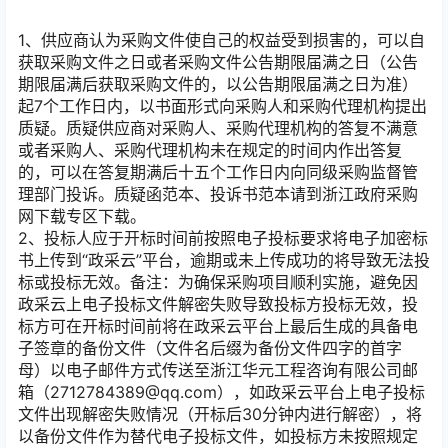
1、供应商认为采购文件使自己的权益受到损害的，可以自
获取采购文件之日或者采购文件公告期限届满之日（公告
期限届满后获取采购文件的，以公告期限届满之日为准）
起7个工作日内，以书面形式向采购人和采购代理机构提出
质疑。质疑供应商对采购人、采购代理机构的答复不满意
或者采购人、采购代理机构未在规定的时间内作出答复
的，可以在答复期满后十五个工作日内向同级采购监督管
理部门投诉。质疑函范本、投诉书范本请到浙江政府采购
网下载专区下载。
2、投标人应于开标时间前按照电子投标要求将电子加密标
书上传到“政采云”平台，逾期或未上传成功的将导致无法投
标或投标无效。备注：为确保采购项目顺利实施，避免因
政采云上电子投标文件解密失败导致投标方投标无效，投
标方可在开标时间前将在政采云平台上最后生成的具备电
子签章的备份文件（文件名后缀为备份文件四字的首字
母）以电子邮件方式传送至浙江华元工程咨询有限公司邮
箱（2712784389@qq.com），如政采云平台上电子投标
文件出现解密失败情况（开标后30分钟内进行解密），将
以备份文件作为替代电子投标文件，如投标方未按照规定