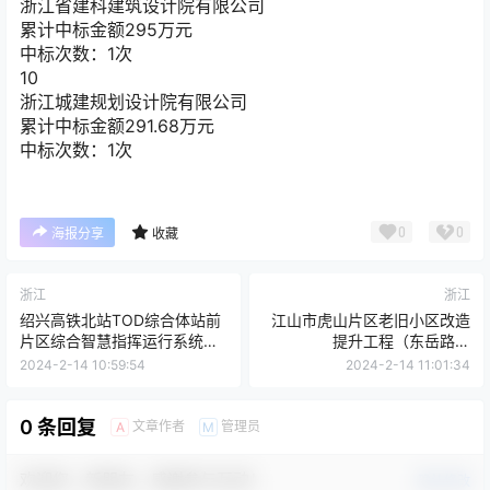
浙江省建科建筑设计院有限公司
累计中标金额
295
万元
中标次数：1次
10
浙江城建规划设计院有限公司
累计中标金额
291.68
万元
中标次数：1次
0
0
海报分享
收藏
浙江
浙江
绍兴高铁北站TOD综合体站前
江山市虎山片区老旧小区改造
片区综合智慧指挥运行系统工
提升工程（东岳路）
程设计项目
[A33088100115800100100
2024-2-14 10:59:54
2024-2-14 11:01:34
[A33060107200061700010
00]
01]
0 条回复
文章作者
管理员
A
M
欢迎您，新朋友，感谢参与互动！
确认修改