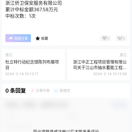
浙江侨卫保安服务有限公司
累计中标金额
367.58
万元
中标次数：1次
0
0
海报分享
收藏
浙江
浙江
杜立特行动纪念馆陈列布展项
浙江中正工程项目管理有限公
目
司关于江山市抽水蓄能工程碗
窑乡房屋征迁第三方服务采购
2024-2-14 10:12:17
2024-2-14 10:13:56
项目（标项2）的公开招标公告
0 条回复
文章作者
管理员
A
M
欢迎您，新朋友，感谢参与互动！
确认修改
您必须登录或注册以后才能发表评论