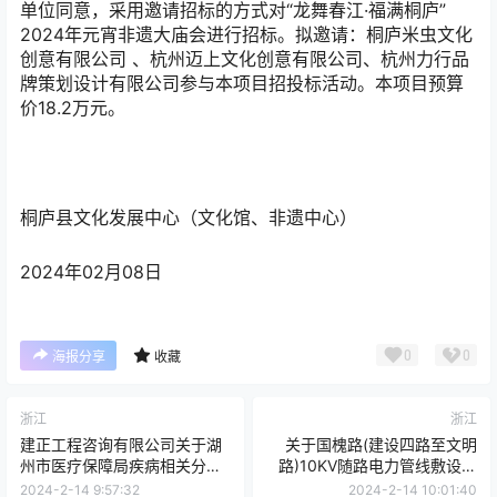
单位同意，采用邀请招标的方式对“龙舞春江·福满桐庐”
2024年元宵非遗大庙会进行招标。拟邀请：桐庐米虫文化
创意有限公司 、杭州迈上文化创意有限公司、杭州力行品
牌策划设计有限公司参与本项目招投标活动。本项目预算
价18.2万元。
桐庐县文化发展中心（文化馆、非遗中心）
2024年02月08日
0
0
海报分享
收藏
浙江
浙江
建正工程咨询有限公司关于湖
关于国槐路(建设四路至文明
州市医疗保障局疾病相关分组
路)10KV随路电力管线敷设工
（DRGS）结合点数法医保支
程）的变更公告
2024-2-14 9:57:32
2024-2-14 10:01:40