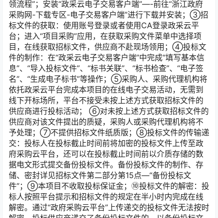
领流程”；安装“政采云电子交易客户端”—-前往“浙江政府
采购网-下载专区-电子交易客户端”进行下载并安装；③招
标文件的获取：使用账号登录或者使用CA登录政采云平
台；进入“项目采购”应用，在获取采购文件菜单中选择项
目，在线获取招标文件，供应商不赴现场领用；④投标文
件的制作：在“政采云电子交易客户端”中完成“填写基本信
息”、“导入投标文件”、“标书关联”、“标书检查”、“电子签
名”、“生成电子标书”等操作；⑤采购人、采购代理机构将
依托政采云平台完成本项目的在线电子交易活动，无需到
线下开标场所，平台不接受未按上述方式获取招标文件的
供应商进行投标活动； ⑥对未按上述方式获取招标文件的
供应商对该文件提出的质疑，采购人或采购代理机构将不
予处理；⑦不提供招标文件纸质版；⑧投标文件的传输递
交：投标人在投标截止时间前将加密的投标文件上传至政
府采购云平台，还可以在投标截止时间前以介质存储的数
据电文形式提交备份投标文件。备份投标文件的制作、存
储、密封详见招标文件第二部分第15点—“备份投标文
件”；⑨本项目不收取投标保证金；⑩投标文件的解密：投
标人按照平台提示和招标文件的规定在半小时内完成在线
解密。通过“政府采购云平台”上传递交的投标文件无法按时
解密，投标供应商递交了备份投标文件的，以备份投标文