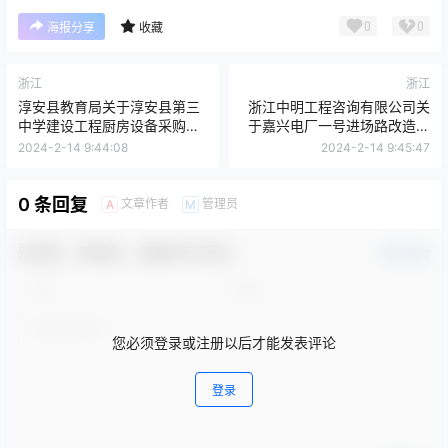
0
0
海报分享
收藏
浙江
浙江
淳安县教育局关于淳安县第三
浙江中明工程咨询有限公司关
中学建设工程厨房设备采购项
于嘉兴电厂一号进场路改造提
目
升工程的竞争性磋商公告
2024-2-14 9:44:08
2024-2-14 9:45:47
0 条回复
文章作者
管理员
A
M
欢迎您，新朋友，感谢参与互动！
确认修改
您必须登录或注册以后才能发表评论
登录