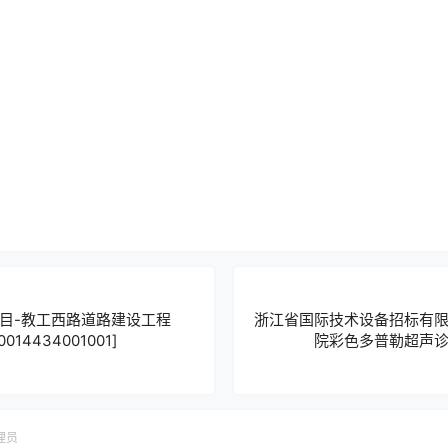
目-教工西路道路建设工程
浙江省国际技术设备招标有
014434001001]
院彩色多普勒超声
理员