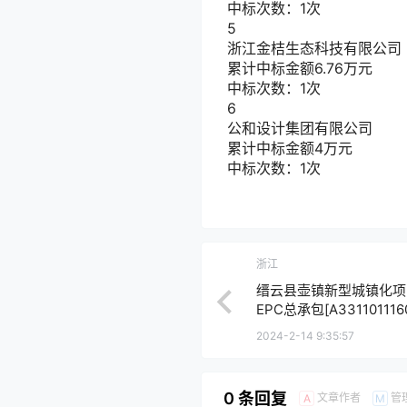
中标次数：1次
5
浙江金桔生态科技有限公司
累计中标金额
6.76
万元
中标次数：1次
6
公和设计集团有限公司
累计中标金额
4
万元
中标次数：1次
浙江
缙云县壶镇新型城镇化项
EPC总承包[A3311011160
2024-2-14 9:35:57
0 条回复
文章作者
管
A
M