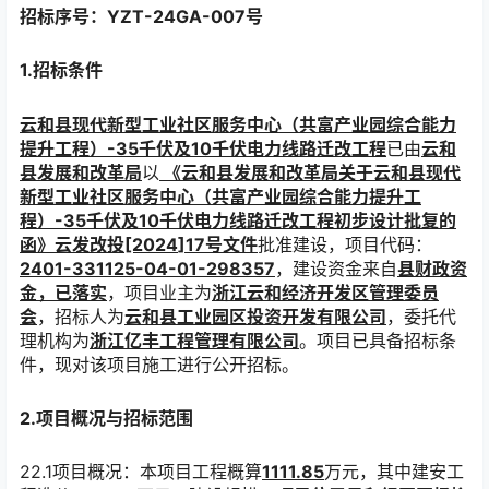
招标序号：
YZT-2
4
GA-
007
号
1.招标条件
云和县现代新型工业社区服务中心（共富产业园综合能力
提升工程）
-35千伏及10千伏电力线路迁改工程
已由
云和
县发展和改革局
以
《云和县发展和改革局关于
云和县现代
新型工业社区服务中心（共富产业园综合能力提升工
程）
-35千伏及10千伏电力线路迁改工程
初步设计批复的
函
》云发改投
[202
4
]
17
号
文件
批准建设，项目代码：
2401-331125-04-01-298357
，建设资金来自
县财政资
金，已落实
，项目业主为
浙江云和经济开发区管理委员
会
，招标人为
云和县工业园区投资开发有限公司
，委托代
理机构为
浙江亿丰工程管理有限公司
。项目已具备招标条
件
，现对该项目施工进行公开招标。
2.项目概况与招标范围
22.1项目概况：本项目工程概算
1111.85
万元，其中建安工