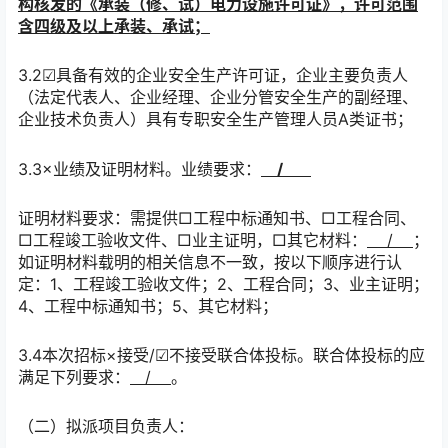
构核发的《承装（修、试）电力设施许可证》，许可范围
含
四
级及以上承装、承试；
3.2☑具备有效的企业安全生产许可证，企业主要负责人
（法定代表人、企业经理、企业分管安全生产的副经理、
企业技术负责人）具有
专职
安全生产管理人员
A类证书；
3.3
×
业绩
及
证明材料。业绩要求：
/
证明材料要求：需提供
□
工程中标通知书、
□
工程合同、
□
工程竣工验收文件、
□
业主证明，
□
其它材料：
/
；
如证明材料载明的相关信息不一致，按以下顺序进行认
定：
1、工程竣工验收文件；2、工程合同；3、业主证明；
4、工程中标通知书；5、其它材料；
3.4本次招标
×
接受
/☑不接受联合体投标。联合体投标的应
满足下列要求：
/
。
（二）拟派项目负责人：