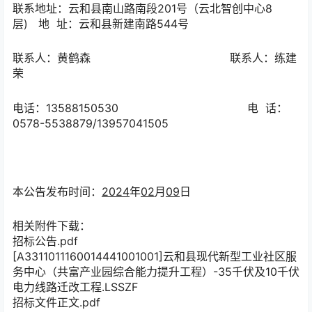
联系地址：云和县南山路南段
201号（云北智创中心
8
层
)
地
址：
云和县新建南路
544号
联系人：
黄鹤森
联系人：
练建
荣
电话：
13588150530
电
话：
0578-55
38879
/13957041505
本公告发布时间：
202
4
年
02
月
09
日
相关附件下载：
招标公告.pdf
[A3311011160014441001001]云和县现代新型工业社区服
务中心（共富产业园综合能力提升工程）-35千伏及10千伏
电力线路迁改工程.LSSZF
招标文件正文.pdf