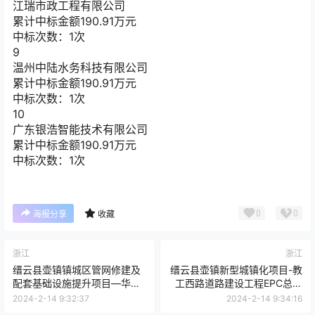
江瑞市政工程有限公司
累计中标金额
190.91
万元
中标次数：1次
9
温州中陆水务科技有限公司
累计中标金额
190.91
万元
中标次数：1次
10
广东银浩智能技术有限公司
累计中标金额
190.91
万元
中标次数：1次
0
0
海报分享
收藏
浙江
浙江
缙云县壶镇镇城区管网修建及
缙云县壶镇新型城镇化项目-教
配套基础设施提升项目—华强
工西路道路建设工程EPC总承
路北延伸工程EPC总承包招标
包招标公告
2024-2-14 9:32:37
2024-2-14 9:34:16
公告