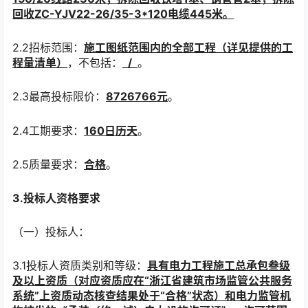
回收ZC-YJV22-26/35-3*120电缆445米
。
2.2招标范围：
施工图纸范围内的
全部
工程（详见提供的工
程量清单）
，不包括：
/
。
2.3最高投标限价：
8726766元
。
2.4工期要求：
160
日历天
。
2.5质量要求：
合格
。
3.投标人资格要求
（一）投标人
：
3.1投标人资质类别和等级：
具有
电力
工程施工总承包叁级
及以上资质
（
对应资质应在
“浙江省建筑市场监管公共服务
系统”上资质动态核查结果处于“合格”状态
）
和电力监管机