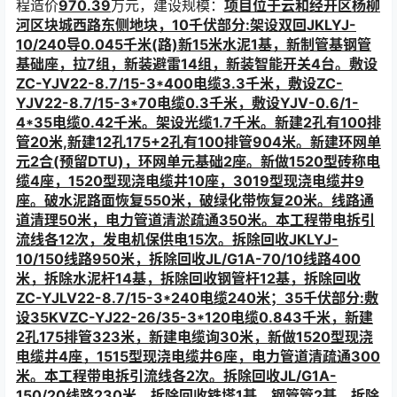
程造价
970.39
万元，建设规模：
项目位于
云和经开区杨柳
河区块城西路东侧地块
，
10千伏部分:架设双回JKLYJ-
10/240导0.045千米(路)新15米水泥1基，新制管基钢管
基础座，拉7组，新装避雷14组，新装智能开关4台。敷设
ZC-YJV22-8.7/15-3*400电缆3.3千米，敷设ZC-
YJV22-8.7/15-3*70电缆0.3千米，敷设YJV-0.6/1-
4*35电缆0.42千米。架设光缆1.7千米。新建2孔有100排
管20米,新建12孔175+2孔有100排管904米。新建环网单
元2合(预留DTU)，环网单元基础2座。新做1520型砖称电
缆4座，1520型现浇电缆井10座，3019型现浇电缆井9
座。破水泥路面恢复550米，破绿化带恢复20米。线路通
道清理50米，电力管道清淤疏通350米。本工程带电拆引
流线各12次，发电机保供电15次。拆除回收JKLYJ-
10/150线路950米，拆除回收JL/G1A-70/10线路400
米，拆除水泥杆14基，拆除回收钢管杆12基，拆除回收
ZC-YJLV22-8.7/15-3*240电缆240米；35千伏部分:敷
设35KVZC-YJ22-26/35-3*120电缆0.843千米，新建
2孔175排管323米，新建电缆询30米，新做1520型现浇
电缆井4座，1515型现浇电缆井6座，电力管道清疏通300
米。本工程带电拆引流线各2次。拆除回收JL/G1A-
150/20线路230米，拆除回收铁塔1基、钢管管2基，拆除