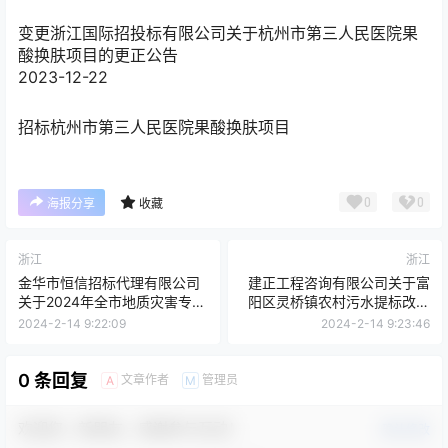
变更
浙江国际招投标有限公司关于杭州市第三人民医院果
酸换肤项目的更正公告
2023-12-22
招标
杭州市第三人民医院果酸换肤项目
0
0
海报分享
收藏
浙江
浙江
金华市恒信招标代理有限公司
建正工程咨询有限公司关于富
关于2024年全市地质灾害专业
阳区灵桥镇农村污水提标改造
雨量监测站及地下水专业监测
工程-设备采购的更正公告
2024-2-14 9:22:09
2024-2-14 9:23:46
井建设项目的公开招标公告
0 条回复
文章作者
管理员
A
M
欢迎您，新朋友，感谢参与互动！
确认修改