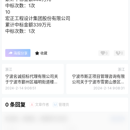
中标次数：1次
10
宏正工程设计集团股份有限公司
累计中标金额
339
万元
中标次数：1次
0
0
海报分享
收藏
浙江
浙江
宁波名诚招标代理有限公司关
宁波市斯正项目管理咨询有限
于宁波市鄞州区福明街道楼宇
公司关于宁波市雪窦山景区交
情况调查和招商服务外包项目
通大巴车改造项目的更正公告
2024-2-14 9:06:51
2024-2-14 9:08:31
的公开招标公告
0 条回复
文章作者
管理员
A
M
欢迎您，新朋友，感谢参与互动！
确认修改