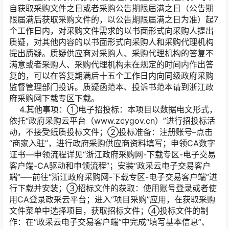
自获取采购文件之日或者采购公告期限届满之日（公告期
限届满后获取采购文件的，以公告期限届满之日为准）起7
个工作日内，对采购文件需求的以书面形式向采购人提出
质疑，对其他内容的以书面形式向采购人和采购代理机构
提出质疑。质疑供应商对采购人、采购代理机构的答复不
满意或者采购人、采购代理机构未在规定的时间内作出答
复的，可以在答复期满后十五个工作日内向同级政府采购
监督管理部门投诉。质疑函范本、投诉书范本请到浙江政
府采购网下载专区下载。
4.其他事项：①电子招投标：本项目以数据电文形式，
依托“政府采购云平台（www.zcygov.cn）”进行招投标活
动，不接受纸质投标文件；②投标准备：注册账号–点击
“商家入驻”，进行政府采购供应商资料填写；申领CA数字
证书—申领流程详见“浙江政府采购网-下载专区-电子交易
客户端-CA驱动和申领流程”；安装“政采云电子交易客户
端”—-前往“浙江政府采购网-下载专区-电子交易客户端”进
行下载并安装；③招标文件的获取：使用账号登录或者使
用CA登录政采云平台；进入“项目采购”应用，在获取采购
文件菜单中选择项目，获取招标文件；④投标文件的制
作：在“政采云电子交易客户端”中完成“填写基本信息”、