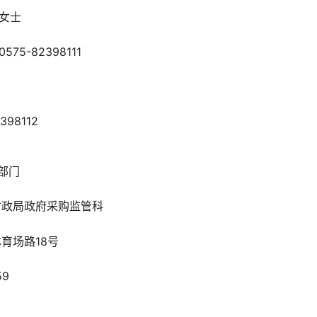
）：贾女士
575-82398111
女士
5-82398112
督管理部门
区财政局政府采购监管科
区体育场路18号
54859
生