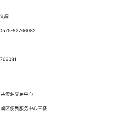
）：徐文超
575-82766082
先生
82766081
信息
区公共资源交易中心
市上虞区便民服务中心三楼