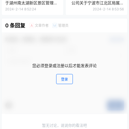
于湖州南太湖新区景区管理服
公司关于宁波市江北区局属公
务中心安保服务项目的公开招
共绿地保洁及养护服务项目的
2024-2-14 8:52:24
2024-2-14 8:53:56
标公告
公开招标公告
0 条回复
文章作者
管理员
A
M
欢迎您，新朋友，感谢参与互动！
确认修改
您必须登录或注册以后才能发表评论
登录
提交
暂无讨论，说说你的看法吧