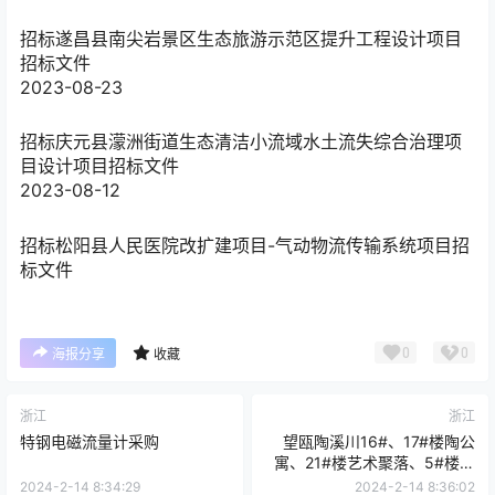
招标
遂昌县南尖岩景区生态旅游示范区提升工程设计项目
招标文件
2023-08-23
招标
庆元县濛洲街道生态清洁小流域水土流失综合治理项
目设计项目招标文件
2023-08-12
招标
松阳县人民医院改扩建项目-气动物流传输系统项目招
标文件
0
0
海报分享
收藏
浙江
浙江
特钢电磁流量计采购
望瓯陶溪川16#、17#楼陶公
寓、21#楼艺术聚落、5#楼四
层国际工作室装修工程设计采
2024-2-14 8:34:29
2024-2-14 8:36:02