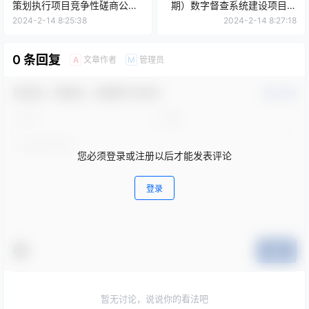
策划执行项目竞争性磋商公告
期）数字督查系统建设项目的
（非政府采购）
公开招标公告[宁波市江北区公
2024-2-14 8:25:38
2024-2-14 8:27:18
共资源交易中心]
0 条回复
文章作者
管理员
A
M
欢迎您，新朋友，感谢参与互动！
确认修改
您必须登录或注册以后才能发表评论
登录
提交
暂无讨论，说说你的看法吧