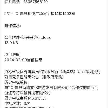
联系电话：18057566110
地址：新昌县和悦广场写字楼14楼1402室
附件信息:
公告附件-绍兴采访行.docx
13.9 KB
项目进度
2024-02-09
当前信息
招标
省级优秀讲解员绍兴采风行（新昌站）活动策划执行
项目竞争性磋商公告（非政府采购）
历史中标单位
与“
新昌县诗路文化旅游发展有限公司
”合作过的供应商
浙江专特车辆科技有限公司
累计中标金额
146.61
万元
中标次数：3次