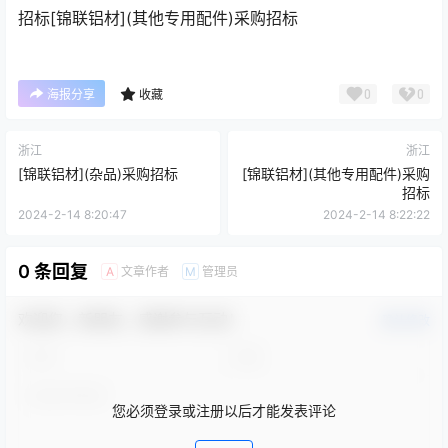
招标
[锦联铝材](其他专用配件)采购招标
0
0
海报分享
收藏
浙江
浙江
[锦联铝材](杂品)采购招标
[锦联铝材](其他专用配件)采购
招标
2024-2-14 8:20:47
2024-2-14 8:22:22
0 条回复
文章作者
管理员
A
M
欢迎您，新朋友，感谢参与互动！
确认修改
您必须登录或注册以后才能发表评论