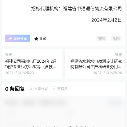
招标代理机构：福建省中通通信物流有限公司
2024年2月2日
0
0
海报分享
收藏
福建
福建
福建公司福州电厂2024年2月
福建省水利水电勘测设计研究
锅炉专业恒力吊架等（含技术
院有限公司生产科研业务用房
要求）询价采购
装修工程（大楼硬装及场地提
2024-2-3 2:25:20
2024-2-3 2:28:06
升）设计施工一体化项目-变更
公告
0 条回复
文章作者
管理员
A
M
欢迎您，新朋友，感谢参与互动！
确认修改