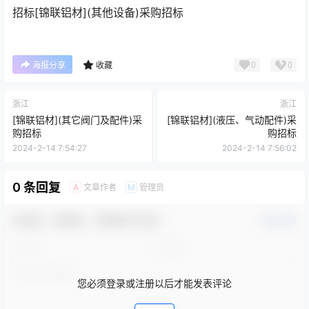
招标
[锦联铝材](其他设备)采购招标
0
0
海报分享
收藏
浙江
浙江
[锦联铝材](其它阀门及配件)采
[锦联铝材](液压、气动配件)采
购招标
购招标
2024-2-14 7:54:27
2024-2-14 7:56:02
0 条回复
文章作者
管理员
A
M
欢迎您，新朋友，感谢参与互动！
确认修改
您必须登录或注册以后才能发表评论