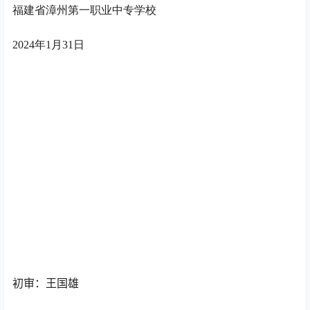
福建
省漳州第一职业中专学校
20
24
年
1
月
31
日
初审：王国雄