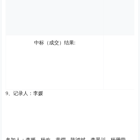
:
中标（成交）
结果
9、记录人：李媛
参加人：李媛、杨欢、黄熠、陈鸿斌、李景川、杨珊莹、