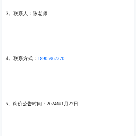
3、
联系人：
陈
老师
4、
联系方式：
18905967270
5
、
询价
公告时间：
20
24
年
1
月
27
日