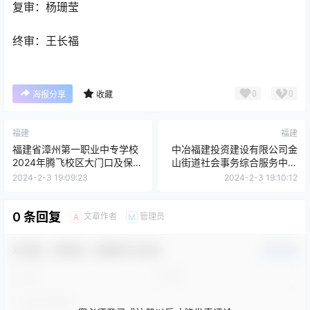
复审：杨珊莹
终审：王长福
0
0
海报分享
收藏
福建
福建
福建省漳州第一职业中专学校
中冶福建投资建设有限公司金
2024年腾飞校区大门口及保安
山街道社会事务综合服务中心
室门口进出、校本部宿管门口
及幼儿园项目模板脚手架工程
2024-2-3 19:09:23
2024-2-3 19:10:12
进出防护建设项目中选结果公
专业分包中标候选人公示
示
0 条回复
文章作者
管理员
A
M
欢迎您，新朋友，感谢参与互动！
确认修改