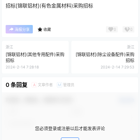
招标
[锦联铝材](有色金属材料)采购招标
0
0
海报分享
收藏
浙江
浙江
[锦联铝材](其他专用配件)采购
[锦联铝材](除尘设备配件)采购
招标
招标
2024-2-14 7:28:18
2024-2-14 7:29:53
0 条回复
文章作者
管理员
A
M
欢迎您，新朋友，感谢参与互动！
确认修改
您必须登录或注册以后才能发表评论