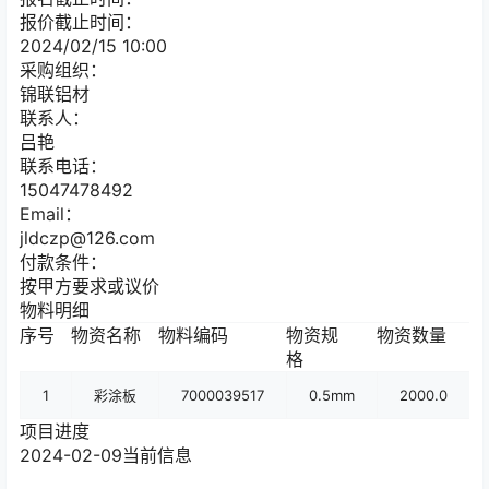
报价截止时间：
2024/02/15 10:00
采购组织：
锦联铝材
联系人：
吕艳
联系电话：
15047478492
Email：
jldczp@126.com
付款条件：
按甲方要求或议价
物料明细
序号
物资名称
物料编码
物资规
物资数量
计
格
位
1
彩涂板
7000039517
0.5mm
2000.0
项目进度
2024-02-09
当前信息