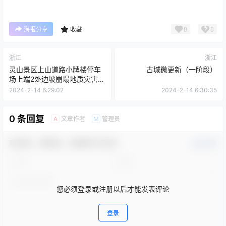
0
0
海报分享
收藏
浙江
浙江
灵山景区上山道路小牌楼停车
古城微更新（一阶段）
场上端2处边坡崩塌地质灾害治
理工程监理
2024-2-14 6:29:02
2024-2-14 6:30:35
0 条回复
文章作者
管理员
A
M
欢迎您，新朋友，感谢参与互动！
确认修改
您必须登录或注册以后才能发表评论
登录