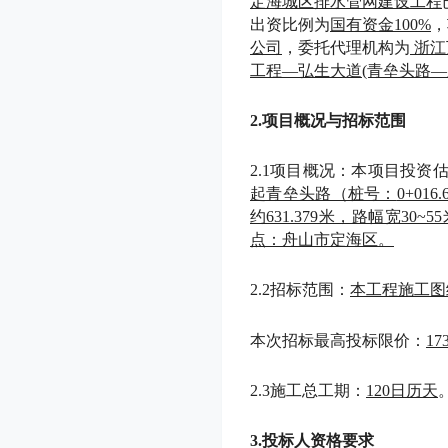
定海城区排水管网建设工程
出资比例为
国有资金
100%
，
公司
，委托代理机构为
浙江
工程
—弘生大道(青垒头路—
2.项目概况与招标范围
2.1项目概况：本项目投资
起青垒头路（桩号：
0+0
约631.379米，路幅宽30~5
点：舟山市
定海区
。
2.2招标范围：
本工程施工图
本次招标最高投标限价：
17
2.3施工总工期：
120
日历天
3.投标人资格要求