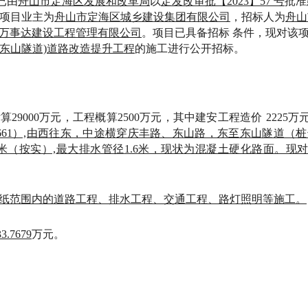
已由
舟山市定海区发展和改革局
以
定发改审批
【
2023
】
57 号
批准
项目业主为
舟山市定海区城乡建设集团有限公司
，招标人为
舟山
万事达建设工程管理有限公司
。项目已具备招标
条件，现对该
东山隧道)道路改造提升工程
的施工进行公开招标。
估算
29000
万元，工程概算
2500
万元，其中建安工程造价
2225
万
16.661）,由西往东，中途横穿庆丰路、东山路，东至东山隧道（桩号
5米（按实）,
最大排水管径
1.6
米，现状为混凝土硬化路面。现
纸范围内的道路工程、排水工程、交通工程、路灯照明等施工。
33.7679
万元
。
。