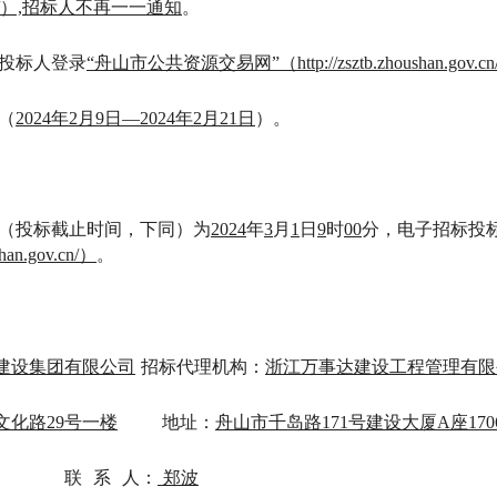
.gov.cn/）,招标人不再一一通知
。
在投标人登录
“舟山市公共资源交易网”（http://zsztb.zhoushan.gov.cn
（
202
4
年
2
月
9
日
—202
4
年
2
月
21
日
）。
间（投标截止时间，下同）为
2024
年
3
月
1
日
9
时
00
分，电子招标投
an.gov.cn/）
。
建设集团有限公司
招标代理机构：
浙江万事达建设工程管理有限
文化路
29号一楼
地址：
舟山市千岛路
171号建设大厦A座170
联
系
人：
郑波