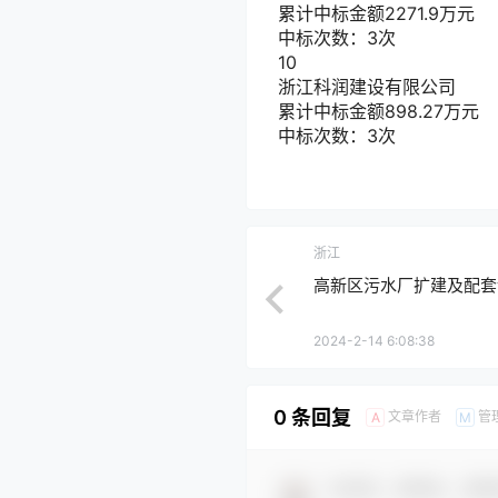
累计中标金额
2271.9
万元
中标次数：3次
10
浙江科润建设有限公司
累计中标金额
898.27
万元
中标次数：3次
浙江
高新区污水厂扩建及配套
2024-2-14 6:08:38
0 条回复
文章作者
管
A
M
欢迎您，新朋友，感谢