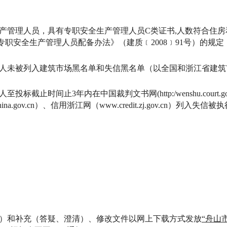
生产管理人员，具有专职安全生产管理人员C类证书,人数符合住
职安全生产管理人员配备办法》（建质﹝2008﹞91号）的规定
负责人未被列入建筑市场黑名单和失信黑名单（以全国和浙江省建
投标截止时间止3年内在中国裁判文书网(http:/wenshu.court.
itchina.gov.cn）、信用浙江网（www.credit.zj.gov.cn）
图纸）和补充（答疑、澄清）、修改文件以网上下载方式发放
“舟山