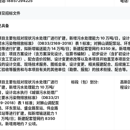
电话:18857294225
电话:
详见招标文件
已具备
项目主要包括对现状污水处理厂进行扩建，新增污水处理能力 10 万吨/日，设
要水污染物排放标准》（DB33/2169-2018）表 1 标准；对狮山调配泵站
站等进行扩建，拟新增输送能力 14 万吨/日；新建配套管网约 8350 米。新增
包含：项目方案设计（含方案深化设计、估算书编制）、初步设计（含扩初设计
（含工艺设计）、配合造价控制、设计变更修改等以及本项目开始直至本项目交
段的设计交底、现场技术服务、图纸会审、设计变更、相关报建配合、后续施工
工验收等服务和与本项目有关的其他单位（勘察、报批）的技术衔接、配合等。
项目主要包括对现状污水处理厂进行
标段（包）划分:
高新
扩建，新增污水处理能力 10 万吨/
程设
日，设计出水执行《城镇污水处理厂
主要水污染物排放标准》（DB33/21
69-2018）表 1 标准；对狮山调配泵
站、环东泵站、盛业路泵站、伟业路
泵站等进行扩建，拟新增输送能力 1
4 万吨/日；新建配套管网约 8350
米。新增用地约 7 公顷。