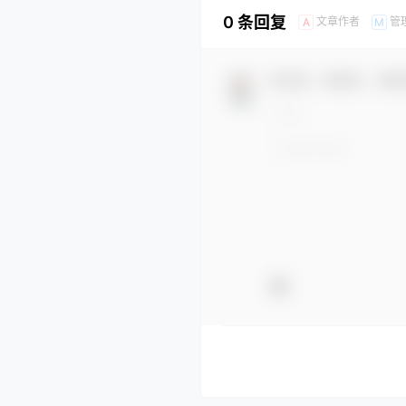
0 条回复
文章作者
管
A
M
欢迎您，新朋友，感谢