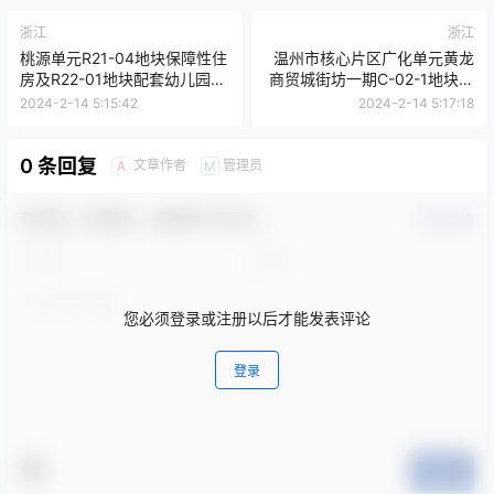
浙江
浙江
桃源单元R21-04地块保障性住
温州市核心片区广化单元黄龙
房及R22-01地块配套幼儿园项
商贸城街坊一期C-02-1地块厨
目监理
房设备采购及安装工程招标公
2024-2-14 5:15:42
2024-2-14 5:17:18
告
0 条回复
文章作者
管理员
A
M
欢迎您，新朋友，感谢参与互动！
确认修改
您必须登录或注册以后才能发表评论
登录
提交