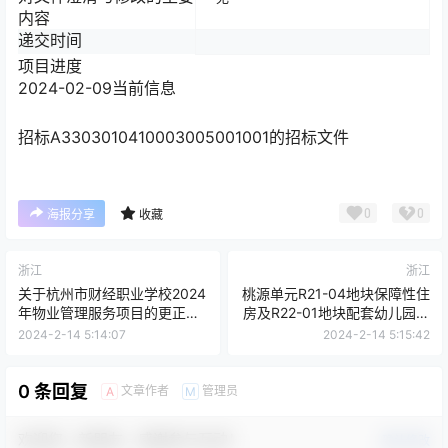
内容
递交时间
项目进度
2024-02-09
当前信息
招标
A3303010410003005001001的招标文件
0
0
海报分享
收藏
浙江
浙江
关于杭州市财经职业学校2024
桃源单元R21-04地块保障性住
年物业管理服务项目的更正公
房及R22-01地块配套幼儿园项
告[杭州市公共资源交易中心
目监理
2024-2-14 5:14:07
2024-2-14 5:15:42
（杭州市政府采购中心、杭州
市建设工程交易中心）]
0 条回复
文章作者
管理员
A
M
欢迎您，新朋友，感谢参与互动！
确认修改