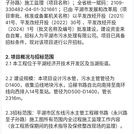
子孙路）施工监理（项目名称）；全省统一赋码：2109-
330482-04-01-321661 ；已由 平湖市发展和改革局（项
目审批、核准或备案机关名称）以平发改经开投〔2021〕
41号、平发改经开投〔2022〕30号 、平发改经开投
〔2024〕1号（批文名称及编号）批准建设，建设资金来
自自筹，招标人为平湖市污水处理有限公司。项目已具备
招标条件，现对该项目进行公开招标。
2. 项目概况与招标范围
2.1 本工程位于平湖经济开技术开发区及当湖街道。
2.2 建设规模：本项目设计污水管，污水主管管径为
D1400，收集沿线地块污水，沿稼书路自北向南排至南环
线向西排入14号泵站。管径为D500-D1400，管长
2316m。
2.3招标范围：平湖市区东线污水主管工程稼书路（永兴路
至子孙路）施工图所有范围内全过程施工监理工作内容
（含工程质保期间的技术指导及保修整改现场的监理）。