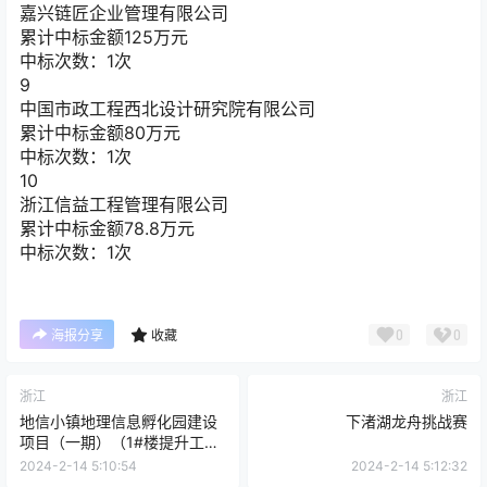
嘉兴链匠企业管理有限公司
累计中标金额
125
万元
中标次数：1次
9
中国市政工程西北设计研究院有限公司
累计中标金额
80
万元
中标次数：1次
10
浙江信益工程管理有限公司
累计中标金额
78.8
万元
中标次数：1次
0
0
海报分享
收藏
浙江
浙江
地信小镇地理信息孵化园建设
下渚湖龙舟挑战赛
项目（一期）（1#楼提升工
程）设计
2024-2-14 5:10:54
2024-2-14 5:12:32