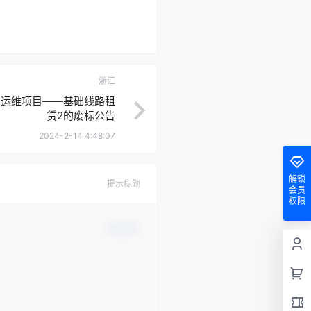
浙江
技运维项目——基础线路租
赁2的废标公告
2024-2-14 4:48:07
解锁
提示标题
会员
权限
确认修改