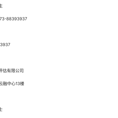
生
-88393937
3937
评估有限公司
云融中心13楼
士