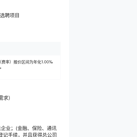
构选聘项目
费率）报价区间为年化1.00‰
‰
需求）
法企业；(金融、保险、通讯
登记手续，并且获得总公司