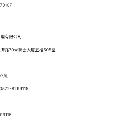
0107
理有限公司
路70号商会大厦五楼505室
燕虹
2-8299115
9115