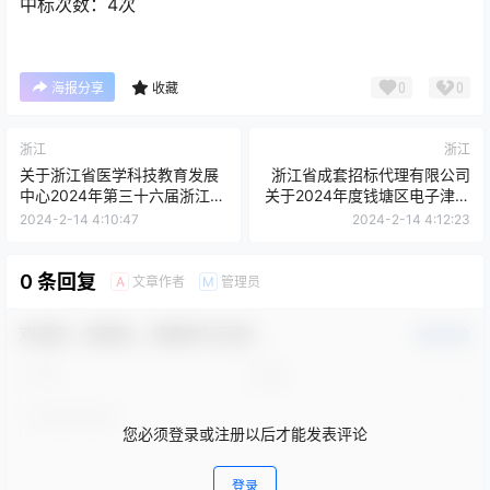
中标次数：4次
0
0
海报分享
收藏
浙江
浙江
关于浙江省医学科技教育发展
浙江省成套招标代理有限公司
中心2024年第三十六届浙江国
关于2024年度钱塘区电子津贴
际科研、医疗仪器设备技术交
服务商项目的公开招标公告
2024-2-14 4:10:47
2024-2-14 4:12:23
流展览会配套服务项目的竞争
性磋商公告[浙江国际招投标有
限公司]
0 条回复
文章作者
管理员
A
M
欢迎您，新朋友，感谢参与互动！
确认修改
您必须登录或注册以后才能发表评论
登录