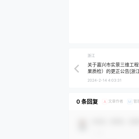
浙江
关于嘉兴市实景三维工程
果质检）的更正公告[浙
2024-2-14 4:03:31
0 条回复
文章作者
管
A
M
欢迎您，新朋友，感谢