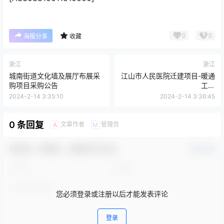
0
0
海报分享
收藏
浙江
浙江
城南街道文化墙及展厅布展采
江山市人民医院迁建项目-暖通
购项目采购公告
工程
[A33088100116300100100
2024-2-14 3:35:10
2024-2-14 3:36:45
00]
0 条回复
文章作者
管理员
A
M
欢迎您，新朋友，感谢参与互动！
确认修改
您必须登录或注册以后才能发表评论
登录