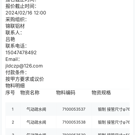
报价截止时间：
2024/02/16 12:00
采购组织：
锦联铝材
联系人：
吕艳
联系电话：
15047478492
Email：
jldczp@126.com
付款条件：
按甲方要求或议价
物料明细
序号
物资名称
物料编码
物资规格
1
气动疏水阀
7100053537
锻制 接管尺寸φ76*14
2
气动疏水阀
7100053538
锻制 接管尺寸φ76*1