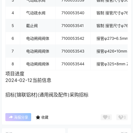
3
气动疏水阀
7100053539
锻制 接管尺寸φ50.8*
4
气动疏水阀
7100053540
锻制 接管尺寸φ76*6/
5
截止阀
7100053541
锻制 接管尺寸φ76*1
6
电动闸阀阀体
7100053542
接管φ273*6.5mm Z
7
电动闸阀阀体
7100053543
接管φ426*10mm Z9
8
电动闸阀阀体
7100053544
接管φ325*8mm Z9
项目进度
2024-02-12
当前信息
招标
[锦联铝材](通用阀及配件)采购招标
0
0
海报分享
收藏