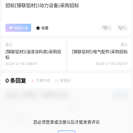
招标
[锦联铝材](动力设备)采购招标
0
0
海报分享
收藏
浙江
浙江
[锦联铝材](油漆涂料类)采购招
[锦联铝材](电气配件)采购招标
标
2024-2-14 2:48:51
2024-2-14 2:50:27
0 条回复
文章作者
管理员
A
M
欢迎您，新朋友，感谢参与互动！
确认修改
您必须登录或注册以后才能发表评论