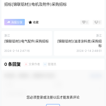
招标
[锦联铝材](电机及附件)采购招标
0
0
海报分享
收藏
浙江
浙江
[锦联铝材](电气配件)采购招标
[锦联铝材](油漆涂料类)采购招
标
2024-2-14 2:47:16
2024-2-14 2:48:51
0 条回复
文章作者
管理员
A
M
欢迎您，新朋友，感谢参与互动！
确认修改
您必须登录或注册以后才能发表评论