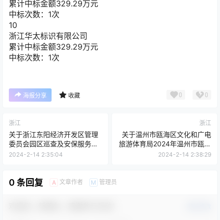
累计中标金额
329.29
万元
中标次数：1次
10
浙江华太标识有限公司
累计中标金额
329.29
万元
中标次数：1次
0
0
海报分享
收藏
浙江
浙江
关于浙江东阳经济开发区管理
关于温州市瓯海区文化和广电
委员会园区巡查及安保服务项
旅游体育局2024年温州市瓯海
目的公开招标公告[金华市金诚
区图书馆馆内上架服务项目的
2024-2-14 2:35:04
2024-2-14 2:38:29
招投标代理有限公司]
竞争性磋商公告[温州市华信采
购招标代理有限公司]
0 条回复
文章作者
管理员
A
M
欢迎您，新朋友，感谢参与互动！
确认修改