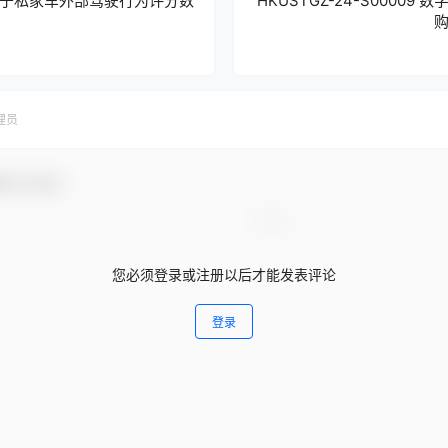
于私家车外部驾驶行为评分数
HKUSTGZ-24-S0000
理员
参与互动！
您必须登录或注册以后才能发表评论
登录