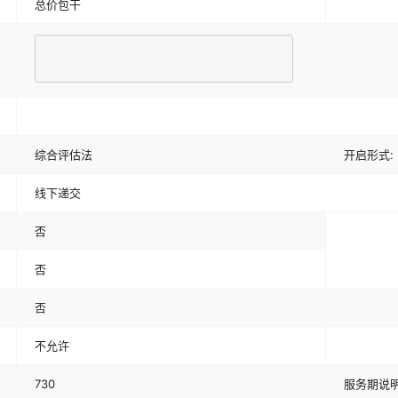
总价包干
综合评估法
开启形式:
线下递交
否
否
否
不允许
730
服务期说明