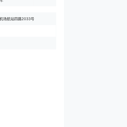
码:
机场航站四路2033号