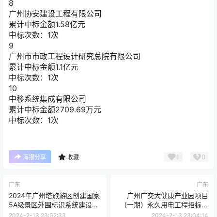
8
广州协安建设工程有限公司
累计中标金额
1.58
亿元
中标次数：1次
9
广州市市政工程设计研究总院有限公司
累计中标金额
1.1
亿元
中标次数：1次
10
中移系统集成有限公司
累计中标金额
2709.69
万元
中标次数：1次
0
0
海报分享
收藏
广东
广东
2024年广州塔旅游区创建国家
广州广交大健康产业园项目
5A级景区外围标识系统建设
（一期）永久用电工程招标公
（第一期）服务项目采购公告
告
2024-2-13 23:02:33
2024-2-13 23:04:14