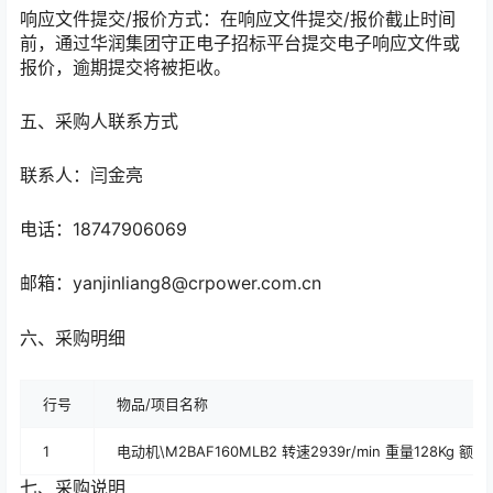
响应文件提交/报价方式：在响应文件提交/报价截止时间
前，通过华润集团守正电子招标平台提交电子响应文件或
报价，逾期提交将被拒收。
五、采购人联系方式
联系人：闫金亮
电话：18747906069
邮箱：yanjinliang8@crpower.com.cn
六、采购明细
行号
物品/项目名称
1
电动机\M2BAF160MLB2 转速2939r/min 重量128Kg 额定
七、采购说明