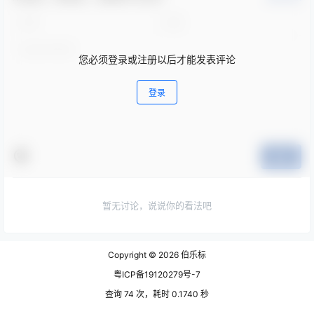
您必须登录或注册以后才能发表评论
登录
提交
暂无讨论，说说你的看法吧
Copyright © 2026
伯乐标
粤ICP备19120279号-7
查询 74 次，耗时 0.1740 秒