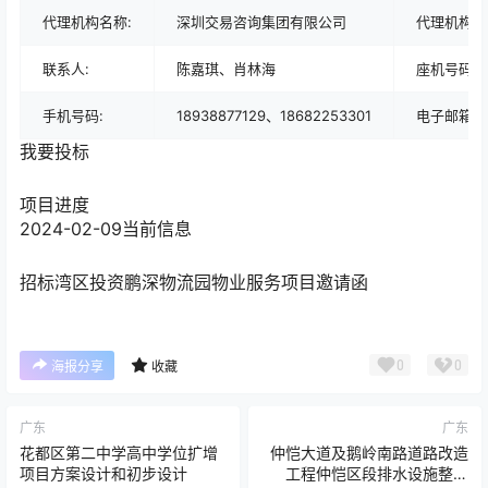
代理机构名称:
深圳交易咨询集团有限公司
代理机构地
联系人:
陈嘉琪、肖林海
座机号码:
手机号码:
18938877129、18682253301
电子邮箱:
我要投标
项目进度
2024-02-09
当前信息
招标
湾区投资鹏深物流园物业服务项目邀请函
0
0
海报分享
收藏
广东
广东
花都区第二中学高中学位扩增
仲恺大道及鹅岭南路道路改造
项目方案设计和初步设计
工程仲恺区段排水设施整改