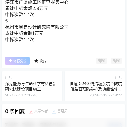
湛江市广厦施工图审查服务中心
累计中标金额
2.3
万元
中标次数：1次
5
杭州市城建设计研究院有限公司
累计中标金额
1
万元
中标次数：1次
0
0
海报分享
收藏
广东
广东
深港能源与生命科学材料创新
国道 G240 线清城东坑至陂坑
研究院建设项目施工
段路面预防养护及功能性修复
养护工程招标公告
2024-2-13 22:12:46
2024-2-13 22:14:27
0 条回复
文章作者
管理员
A
M
欢迎您，新朋友，感谢参与互动！
确认修改