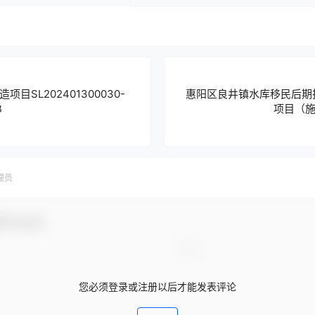
目SL202401300030-
惠阳区良井镇水库移民后期
B
项目（
理员
参与互动！
您必须登录或注册以后才能发表评论