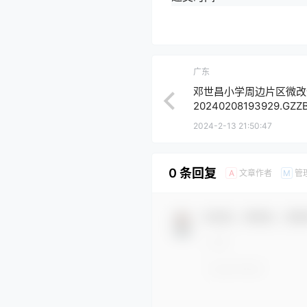
广东
邓世昌小学周边片区微改造项
20240208193929.GZZ
2024-2-13 21:50:47
0 条回复
文章作者
管
A
M
欢迎您，新朋友，感谢