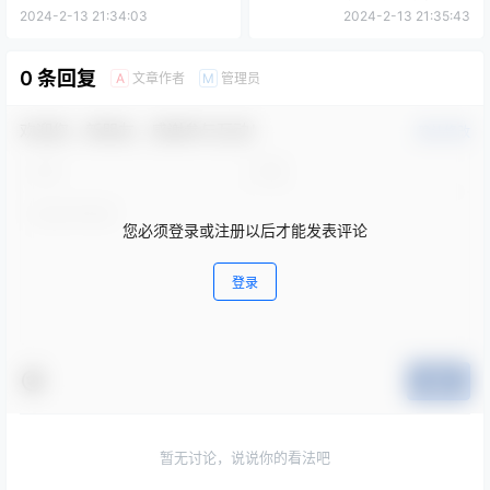
水管道工程A线AW1~AW10段
复养护工程招标公告
2024-2-13 21:34:03
2024-2-13 21:35:43
交通疏解（第二次）
0 条回复
文章作者
管理员
A
M
欢迎您，新朋友，感谢参与互动！
确认修改
您必须登录或注册以后才能发表评论
登录
提交
暂无讨论，说说你的看法吧