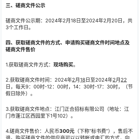
三、
磋商
文件公示
磋商文件公示期：2024年2月18日至2024年2月20日，共
3个工作日。
四、获取
磋商
文件的方式、
申请购买
磋商
文件时间地点
及
磋商
文件售价
1.获取磋商文件方式：
现场购买
。
2.获取磋商文件时间：2024年
2
月
18
日至2024年
2
月
22
日，每天9：00时-12：00时，14：30时-17：30时，（节
假日除外）。
3.获取磋商文件地点：江门正合招标有限公司（地址：江
门市蓬江区西园里下1号102）。
4.磋商文件售价：人民币
300元
（下称“标书费”），售后不
退。购买磋商文件的供应商可以以转帐或电汇的方式，向