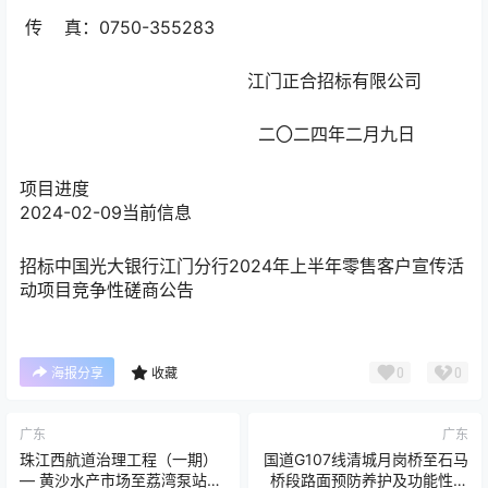
传 真：0750-355283
江门正合招标有限公司
二〇二四年二月九日
项目进度
2024-02-09
当前信息
招标
中国光大银行江门分行2024年上半年零售客户宣传活
动项目竞争性磋商公告
0
0
海报分享
收藏
广东
广东
珠江西航道治理工程（一期）
国道G107线清城月岗桥至石马
— 黄沙水产市场至荔湾泵站污
桥段路面预防养护及功能性修