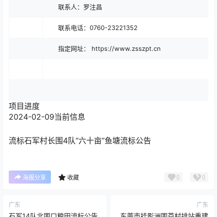
联系人：罗注昌
联系电话：0760-23221352
指定网址： https://www.zsszpt.cn
项目进度
2024-02-09
当前信息
流标
石军村长围4队“六十亩”鱼塘流标公告
0
0
海报分享
收藏
广东
广东
石军14队北围口粮田流标公告
东莞市挂影洲围芦村排站重建