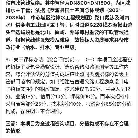
段市政管线复杂。其中管径为DN800~DN1500，为区域
排水主干管；依据《罗源县国土空间总体规划（2021-
2035年）-中心城区给排水工程规划图》路口段涉及滩内
水厂供金港工业园区主干管。同时国道G228线罗源松山迹
头至选屿段也是北山、巽屿、外洋等村重要的市政管线通
道。根据管线建设规模及难度，故投标人资质要求具备市
政行业（给水、排水）专业甲级。
9
、
关于评标办法（综合评估法）。（一）本项目全过程咨
询招标主要包含勘察设计、造价咨询和监测测量等工作内
容，综合评估法的分值构成理应比照同类别招标的省级主
管部门范本的规定，如《福建省普通公路工程勘察设计电
子招标文件》的相应规定：技术建议书50分、主要人员12
分、业绩18分、信用分10分、评标价10分。而本次招标中
采用商务部分25分、技术部分10分、报价部分65分的分值
构成，存在明显不合理性
。
回答：本项目为全过程咨询项目。分值构成不存在不合理
的情形。