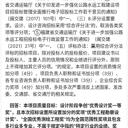
省交通运输厅《关于印发进一步强化公路水运工程建设项
目招投标管理全面推行电子招投标工作若干意见的通知》
（闽交建〔2017〕101号）中“一、（三）8.评分设置要
求。设计、设计咨询招标采用“综合评分法”的，取消各类奖
项等评分项；”⑤福建省交通运输厅《关于进一步加强公路
水运工程招投标电子行政监督工作的通知》（闽交建
〔2021〕21号）中“一、（五）评标办法：
采
用综合评分法
评标的招标项目，除对投标人的投标报价、项目建议书以
及投标人、主要人员的信用情况和业绩进行评分外，原则
上不得增加其它评分项。”的规定，本项目设置的资质情况
加分项（4分）、项目负责人职称和证书加分项（3分）、
各专业咨询负责人职称和证书加分项（3分）、企业综合实
力奖项（4分）加分项，多处多次严重违反上述国家、发改
委、交通部、省交通厅的相关规定
。
回答：本项目质量目标：设计阶段争创“优秀设计奖一等
奖”，且本次招标设置所设置加分的奖项“优秀工程勘察设
计奖”、“全国优秀测绘工程奖”均为全国范围性奖项且包含
多行业多专业，不属于规定中指的“特定行业的业绩、奖