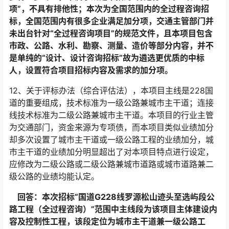
项”，不具有排他性；
本次为
全国范围内的
全过程咨询招
标，
全国范围内有很多企业满足加分项，
交通主管部门并
未出台针对“全过程咨询项目”的规范文件，且本项目包含
市政、公路、水利、勘察、测量、造价等部分内容，并不
是单纯的“设计、设计咨询招标”故为遴选更优质的中标
人，设置符合项目招标内容及需求的加分项。
12、关于评标办法（综合评估法），本项目主线是228国
道的重要组成，技术标准为一级公路兼城市主干道；连接
线技术标准为二级公路兼城市主干道。本项目的行业主管
为交通部门，资金来源为专项债，而本项目类似业绩加分
却多次设置了城市主干道或一级公路工程的业绩加分，城
市主干道的业绩加分明显超出了对本项目特点进行设定，
应修改为二级公路或二级公路兼城市道路或城市道路兼二
级公路的业绩均能认定。
回答：本次招标“国道G228线罗源松山迹头至选屿段公
路工程（全过程咨询）”范围中主线段为该项目主体建设内
容及控制性工程，该段定位为城市主干道兼一级公路工