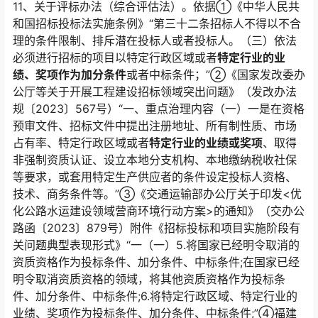
11、
关于评标办法（综合评估法）。依据①《中华人民共
和国招标投标法实施条例》“第三十二条招标人不得以不合
理的条件限制、排斥潜在投标人或者投标人。（三）依法
必须进行招标的项目以特定行政区域或者
特定行业的业
绩、奖项作为加分条件
或者中标条件；”②《国家发改委办
公厅等关于开展工程建设招标领域突出问题》（发改办法
规〔2023〕567号）“一、重点治理内容（一）一是在资格
预审文件、招标文件中提出注册地址、所有制性质、市场
占有率、特定行政区域或者
特定行业的业绩或奖项
、取得
非强制资质认证、设立本地分支机构、本地缴纳税收社保
等要求，或套用特定生产供应者的条件设定投标人资格、
技术、商务条件等。”③《交通运输部办公厅关于印发<优
化公路水运建设领域营商环境行动方案>的通知》（交办公
路函〔2023〕879号）附件《招标投标和项目实施阶段有
关问题典型表现形式》“一（一）5.将国家已经明令取消的
资质资格作为投标条件、加分条件、中标条件;在国家已经
明令取消资质资格的领域，将其他资质资格作为投标条
件、加分条件、中标条件;6.将特定行政区域、特定行业的
业绩、奖项作为投标条件、加分条件、中标条件;”④福建