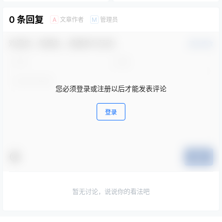
0 条回复
文章作者
管理员
A
M
欢迎您，新朋友，感谢参与互动！
确认修改
您必须登录或注册以后才能发表评论
登录
提交
暂无讨论，说说你的看法吧