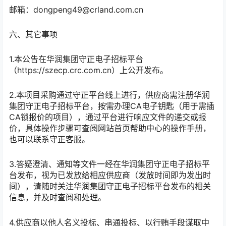
邮箱：dongpeng49@crland.com.cn
六、其它事项
1.本公告在华润集团守正电子招标平台
（https://szecp.crc.com.cn）上公开发布。
2.本项目采购通过守正平台线上进行，供应商需注册华润
集团守正电子招标平台，按需办理CA电子钥匙（用于需插
CA锁报价的项目），通过平台进行响应文件的递交或报
价，具体操作步骤可查阅网站首页帮助中心的操作手册，
也可以联系守正客服。
3.答疑澄清、通知等文件一经在华润集团守正电子招标平
台发布，视为已发放给相应供应商（发放时间
即为发出时
间），请随时关注华润集团守正电子招标平台发布的相关
信息，并及时查阅和处理。
4.供应商以他人名义投标、串通投标、以行贿手段谋取中