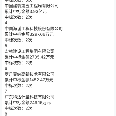
中标次数：3次
中国建筑第五工程局有限公司
累计中标金额
3.93
亿元
中标次数：2次
4
中国海诚工程科技股份有限公司
累计中标金额
3297.66
万元
中标次数：2次
5
宏林建设工程集团有限公司
累计中标金额
2705.42
万元
中标次数：2次
6
罗丹莫纳高新技术有限公司
累计中标金额
1452.47
万元
中标次数：2次
7
广东科达计量科技有限公司
累计中标金额
249.16
万元
中标次数：2次
8