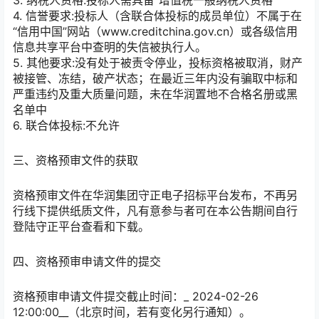
4. 信誉要求:投标人（含联合体投标的成员单位）不属于在
“信用中国”网站（www.creditchina.gov.cn）或各级信用
信息共享平台中查明的失信被执行人。
5. 其他要求:没有处于被责令停业，投标资格被取消，财产
被接管、冻结，破产状态；在最近三年内没有骗取中标和
严重违约及重大质量问题，未在华润置地不合格名册或黑
名单中
6. 联合体投标:不允许
三、资格预审文件的获取
资格预审文件在华润集团守正电子招标平台发布，不再另
行线下提供纸质文件，凡有意参与者可在本公告期间自行
登陆守正平台查看和下载。
四、资格预审申请文件的提交
资格预审申请文件提交截止时间：_ 2024-02-26
12:00:00__（北京时间，若有变化另行通知）。