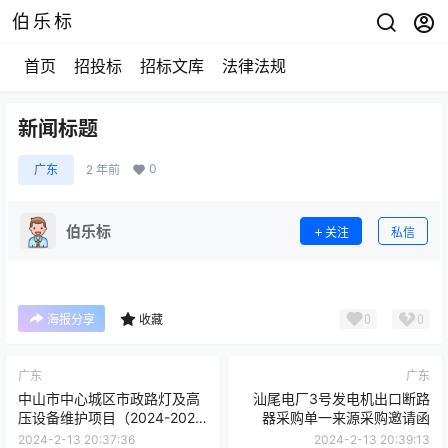
伯乐标
首页
招投标
招标文库
法律法规
新闻标题
0
广东
2 年前
伯乐标
关注
私信
0
0
海报分享
收藏
广东
广东
中山市中心城区市政路灯及高
汕尾电厂3号发电机出口断路
压设备维护项目（2024-2026
器采购单一来源采购邀请函
年度）公开招标公告
2024-2-13 20:37:36
2024-2-13 20:39:13