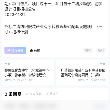
期）项目包八、项目包十一、项目包十二初步勘察、初步
设计项目招标公告
2023-11-22
招标
广清纺织服装产业有序转移园基础配套设施项目（三
期）招标计划
0
0
海报分享
收藏
广东
广东
番禺区化龙中学（化龙镇中心
广清纺织服装产业有序转移园
小学）教学楼、游泳池建设及
基础配套设施项目（三期）项
改造综合楼体育馆建设工程施
目包八、项目包十一、项目包
2024-2-13 20:16:02
2024-2-13 20:17:38
工总承包招标公告
十二初步勘察、初步设计项目
招标公告
0 条回复
文章作者
管理员
A
M
欢迎您，新朋友，感谢参与互动！
确认修改