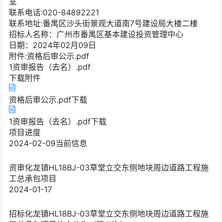
室
联系电话:020-84892221
联系地址:番禺区沙头街景观大道南7号建设局大楼二楼
招标人名称：广州市番禺区基本建设投资管理中心
日期：2024年02月09日
附件:资格后审公示.pdf
1资审报告（去名）.pdf
下载附件
资格后审公示.pdf
下载
1资审报告（去名）.pdf
下载
项目进度
2024-02-09
当前信息
资审
化龙镇HL18BJ-03草堂立交东侧地块周边道路工程施
工总承包项目
2024-01-17
招标
化龙镇HL18BJ-03草堂立交东侧地块周边道路工程施