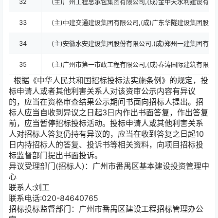
32
(主)广州工程总承包集团有限公司,(成)金中天水利建设有限
33
(主)中建交通建设集团有限公司,(成)广东华隧建设集团股份
34
(主)安徽水安建设集团股份有限公司,(成)郑州一建集团有限
35
(主)广州市第一市政工程有限公司,(成)春涛国际建筑有限公
根据《中华人民共和国招标投标法实施条例》的规定，投
标申请人或者其他利害关系人对该资审公示内容有异议
的，应当在资格审查结果公示期间书面向招标人提出。招
标人应当自收到异议之日起3日内作出书面答复，作出答复
前，应当暂停招标投标活动。投标申请人或其他利害关系
人对招标人答复仍持有异议的，应当在收到答复之日起10
日内持招标人的答复、投诉书等相关资料，向项目招标投
标监督部门提出书面投诉。
异议受理部门(招标人)：广州市番禺区基本建设投资管理中
心
联系人:刘工
联系电话:020-84640765
招标投标监督部门：广州市番禺区建设工程招标管理办公