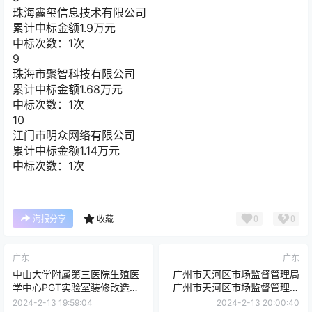
珠海鑫玺信息技术有限公司
累计中标金额
1.9
万元
中标次数：1次
9
珠海市聚智科技有限公司
累计中标金额
1.68
万元
中标次数：1次
10
江门市明众网络有限公司
累计中标金额
1.14
万元
中标次数：1次
0
0
海报分享
收藏
广东
广东
中山大学附属第三医院生殖医
广州市天河区市场监督管理局
学中心PGT实验室装修改造项
广州市天河区市场监督管理局
目竞争性磋商公告
元岗市场监管所办公用房租赁
2024-2-13 19:59:04
2024-2-13 20:00:40